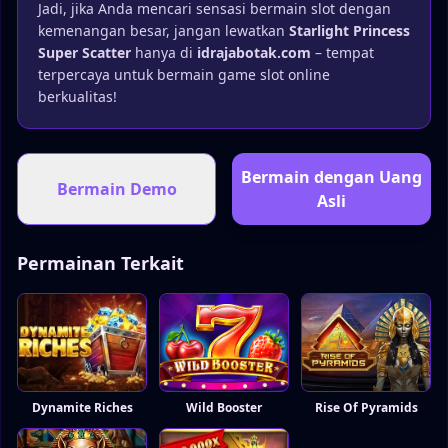
Jadi, jika Anda mencari sensasi bermain slot dengan
kemenangan besar, jangan lewatkan
Starlight Princess
Super Scatter
hanya di
idrajabotak.com
– tempat
terpercaya untuk bermain game slot online
berkualitas!
Bermain dengan Uang
Bermain Demo
Asli
Permainan Terkait
Dynamite Riches
Wild Booster
Rise Of Pyramids