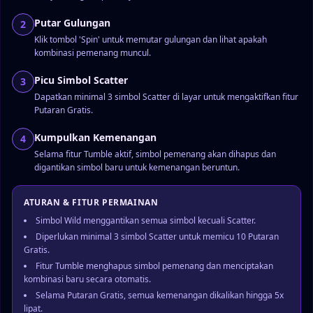
Putar Gulungan
2
Klik tombol 'Spin' untuk memutar gulungan dan lihat apakah
kombinasi pemenang muncul.
Picu Simbol Scatter
3
Dapatkan minimal 3 simbol Scatter di layar untuk mengaktifkan fitur
Putaran Gratis.
Kumpulkan Kemenangan
4
Selama fitur Tumble aktif, simbol pemenang akan dihapus dan
digantikan simbol baru untuk kemenangan beruntun.
ATURAN & FITUR PERMAINAN
Simbol Wild menggantikan semua simbol kecuali Scatter.
Diperlukan minimal 3 simbol Scatter untuk memicu 10 Putaran
Gratis.
Fitur Tumble menghapus simbol pemenang dan menciptakan
kombinasi baru secara otomatis.
Selama Putaran Gratis, semua kemenangan dikalikan hingga 5x
lipat.