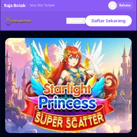
Raja Botak
Situs Slot Terbaik
Bahasa
Masuk
Daftar Sekarang