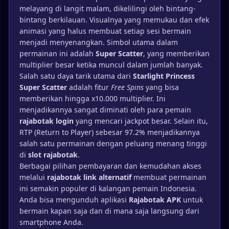
melayang di langit malam, dikelilingi oleh bintang-
bintang berkilauan. Visualnya yang memukau dan efek
animasi yang halus membuat setiap sesi bermain
menjadi menyenangkan. Simbol utama dalam
permainan ini adalah
Super Scatter
, yang memberikan
multiplier besar ketika muncul dalam jumlah banyak.
Salah satu daya tarik utama dari
Starlight Princess
Super Scatter
adalah fitur
Free Spins
yang bisa
memberikan hingga x10.000 multiplier. Ini
menjadikannya sangat diminati oleh para pemain
rajabotak login
yang mencari jackpot besar. Selain itu,
RTP (Return to Player) sebesar 97.2% menjadikannya
salah satu permainan dengan peluang menang tinggi
di
slot rajabotak
.
Berbagai pilihan pembayaran dan kemudahan akses
melalui
rajabotak link alternatif
membuat permainan
ini semakin populer di kalangan pemain Indonesia.
Anda bisa mengunduh aplikasi
Rajabotak APK
untuk
bermain kapan saja dan di mana saja langsung dari
smartphone Anda.