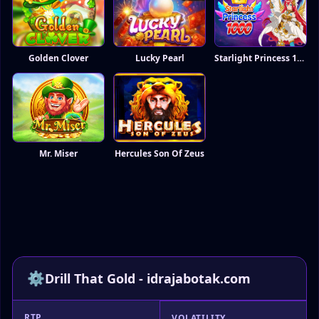
Lucky Pearl
Starlight Princess 1000
Golden Clover
Hercules Son Of Zeus
Mr. Miser
⚙️
Drill That Gold - idrajabotak.com
RTP
VOLATILITY