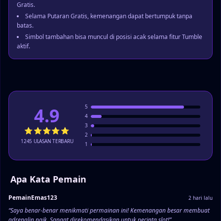
Gratis.
Selama Putaran Gratis, kemenangan dapat bertumpuk tanpa
batas.
Simbol tambahan bisa muncul di posisi acak selama fitur Tumble
aktif.
5
4.9
4
3
⭐⭐⭐⭐⭐
2
1245 ULASAN TERBARU
1
Apa Kata Pemain
PemainEmas123
2 hari lalu
“Saya benar-benar menikmati permainan ini! Kemenangan besar membuat
adrenalin naik. Sangat direkomendasikan untuk pecinta slot!”