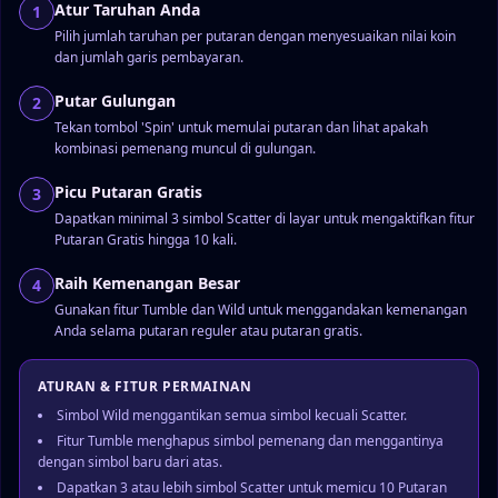
Atur Taruhan Anda
1
Pilih jumlah taruhan per putaran dengan menyesuaikan nilai koin
dan jumlah garis pembayaran.
Putar Gulungan
2
Tekan tombol 'Spin' untuk memulai putaran dan lihat apakah
kombinasi pemenang muncul di gulungan.
Picu Putaran Gratis
3
Dapatkan minimal 3 simbol Scatter di layar untuk mengaktifkan fitur
Putaran Gratis hingga 10 kali.
Raih Kemenangan Besar
4
Gunakan fitur Tumble dan Wild untuk menggandakan kemenangan
Anda selama putaran reguler atau putaran gratis.
ATURAN & FITUR PERMAINAN
Simbol Wild menggantikan semua simbol kecuali Scatter.
Fitur Tumble menghapus simbol pemenang dan menggantinya
dengan simbol baru dari atas.
Dapatkan 3 atau lebih simbol Scatter untuk memicu 10 Putaran