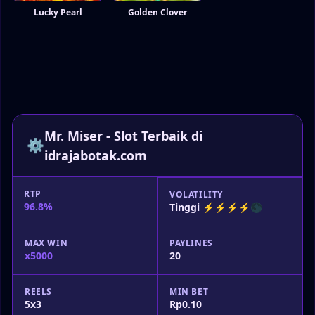
Lucky Pearl
Golden Clover
Mr. Miser - Slot Terbaik di
⚙️
idrajabotak.com
RTP
VOLATILITY
96.8%
Tinggi ⚡⚡⚡⚡🌑
MAX WIN
PAYLINES
x5000
20
REELS
MIN BET
5x3
Rp0.10