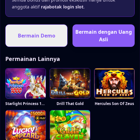
anggota aktif
rajabotak login slot
.
Bermain dengan Uang
Bermain Demo
Asli
Permainan Lainnya
Starlight Princess 1000
Drill That Gold
Hercules Son Of Zeus