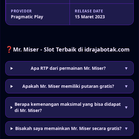
PROVIDER
RELEASE DATE
Pragmatic Play
15 Maret 2023
❓
Mr. Miser - Slot Terbaik di idrajabotak.com
Apa RTP dari permainan Mr. Miser?
▼
Apakah Mr. Miser memiliki putaran gratis?
▼
Berapa kemenangan maksimal yang bisa didapat
▼
di Mr. Miser?
Bisakah saya memainkan Mr. Miser secara gratis?
▼