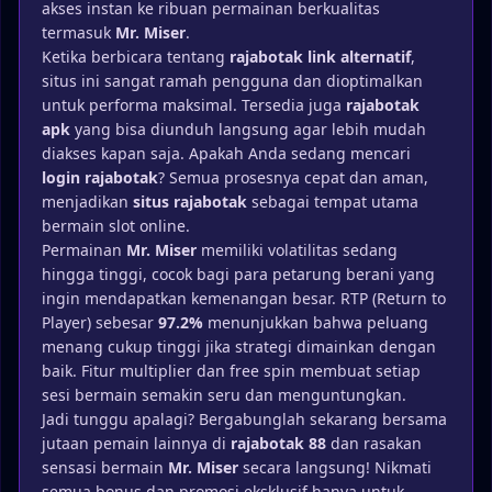
akses instan ke ribuan permainan berkualitas
termasuk
Mr. Miser
.
Ketika berbicara tentang
rajabotak link alternatif
,
situs ini sangat ramah pengguna dan dioptimalkan
untuk performa maksimal. Tersedia juga
rajabotak
apk
yang bisa diunduh langsung agar lebih mudah
diakses kapan saja. Apakah Anda sedang mencari
login rajabotak
? Semua prosesnya cepat dan aman,
menjadikan
situs rajabotak
sebagai tempat utama
bermain slot online.
Permainan
Mr. Miser
memiliki volatilitas sedang
hingga tinggi, cocok bagi para petarung berani yang
ingin mendapatkan kemenangan besar. RTP (Return to
Player) sebesar
97.2%
menunjukkan bahwa peluang
menang cukup tinggi jika strategi dimainkan dengan
baik. Fitur multiplier dan free spin membuat setiap
sesi bermain semakin seru dan menguntungkan.
Jadi tunggu apalagi? Bergabunglah sekarang bersama
jutaan pemain lainnya di
rajabotak 88
dan rasakan
sensasi bermain
Mr. Miser
secara langsung! Nikmati
semua bonus dan promosi eksklusif hanya untuk