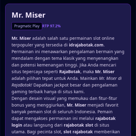
▶
Mr. Miser
Pragmatic Play
RTP 97.2%
Mr. Miser
adalah salah satu permainan slot online
terpopuler yang tersedia di
idrajabotak.com
.
Permainan ini menawarkan pengalaman bermain yang
mendalam dengan tema klasik yang menyenangkan
dan potensi kemenangan tinggi. Jika Anda mencari
situs tepercaya seperti
RajaBotak
, maka
Mr. Miser
adalah pilihan tepat untuk Anda. Mainkan
Mr. Miser di
RajaBotak!
Dapatkan jackpot besar dan pengalaman
gaming terbaik hanya di situs kami.
Dengan desain visual yang memukau dan fitur-fitur
bonus yang menggiurkan,
Mr. Miser
menjadi favorit
banyak pemain slot di seluruh Indonesia. Pemain
dapat mengakses permainan ini melalui
rajabotak
login
atau langsung dari
rajabotak slot
di situs
utama. Bagi pecinta slot,
slot rajabotak
memberikan