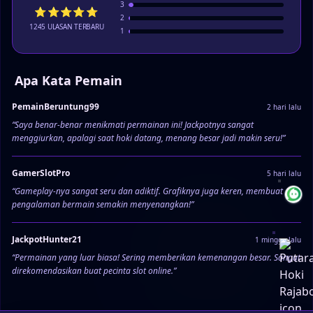
3
⭐⭐⭐⭐⭐
2
1245 ULASAN TERBARU
1
Apa Kata Pemain
PemainBeruntung99
2 hari lalu
“Saya benar-benar menikmati permainan ini! Jackpotnya sangat
menggiurkan, apalagi saat hoki datang, menang besar jadi makin seru!”
GamerSlotPro
5 hari lalu
“Gameplay-nya sangat seru dan adiktif. Grafiknya juga keren, membuat
pengalaman bermain semakin menyenangkan!”
JackpotHunter21
1 minggu lalu
“Permainan yang luar biasa! Sering memberikan kemenangan besar. Sangat
direkomendasikan buat pecinta slot online.”