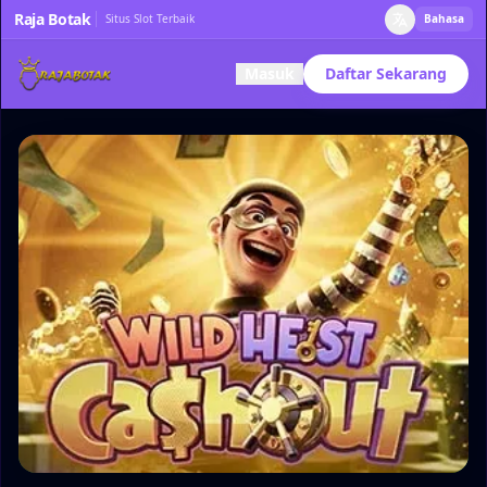
Raja Botak
Situs Slot Terbaik
Bahasa
Masuk
Daftar Sekarang