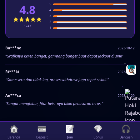
5
4.8
4
3
⭐⭐⭐⭐⭐
2
1247
1
Ba***no
2023-10-12
“Grafiknya keren banget, gampang banget buat dapat jackpot di sini!”
Ri***ki
2023-11-05
“Game seru dan tidak lag, proses withdraw juga cepat sekali.”
An***sa
2023-11-20
“Sangat menghibur, fitur heist-nya bikin penasaran terus.”
🏠
💳
📝
💎
🎧
Beranda
Deposit
Join
Bonus
Bantuan