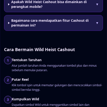
Apakah Wild Heist Cashout bisa dimainkan di
▼
perangkat mobile?
Bagaimana cara mendapatkan fitur Cashout di
▼
permainan ini?
Cara Bermain Wild Heist Cashout
Tentukan Taruhan
1
Atur jumlah taruhan Anda menggunakan tombol plus dan minus
sebelum memulai putaran.
Putar Reel
2
Klik tombol spin untuk memutar gulungan dan mencocokkan simbol-
simbol bernilai tinggi.
Kumpulkan Wild
3
Dapatkan simbol Wild untuk menggantikan simbol lain dan