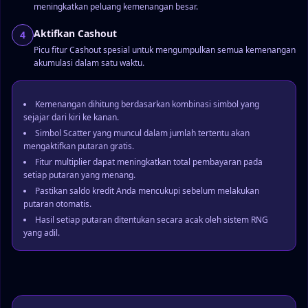
meningkatkan peluang kemenangan besar.
Aktifkan Cashout
4
Picu fitur Cashout spesial untuk mengumpulkan semua kemenangan
akumulasi dalam satu waktu.
Kemenangan dihitung berdasarkan kombinasi simbol yang
sejajar dari kiri ke kanan.
Simbol Scatter yang muncul dalam jumlah tertentu akan
mengaktifkan putaran gratis.
Fitur multiplier dapat meningkatkan total pembayaran pada
setiap putaran yang menang.
Pastikan saldo kredit Anda mencukupi sebelum melakukan
putaran otomatis.
Hasil setiap putaran ditentukan secara acak oleh sistem RNG
yang adil.