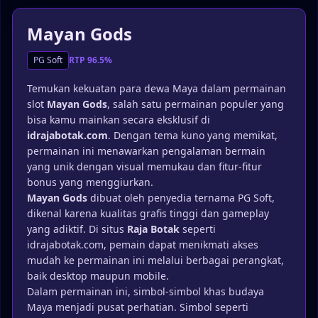
▶
Mayan Gods
PG Soft
RTP 96.5%
Temukan kekuatan para dewa Maya dalam permainan
slot
Mayan Gods
, salah satu permainan populer yang
bisa kamu mainkan secara eksklusif di
idrajabotak.com
. Dengan tema kuno yang memikat,
permainan ini menawarkan pengalaman bermain
yang unik dengan visual memukau dan fitur-fitur
bonus yang menggiurkan.
Mayan Gods
dibuat oleh penyedia ternama PG Soft,
dikenal karena kualitas grafis tinggi dan gameplay
yang adiktif. Di situs
Raja Botak
seperti
idrajabotak.com
, pemain dapat menikmati akses
mudah ke permainan ini melalui berbagai perangkat,
baik desktop maupun mobile.
Dalam permainan ini, simbol-simbol khas budaya
Maya menjadi pusat perhatian. Simbol seperti