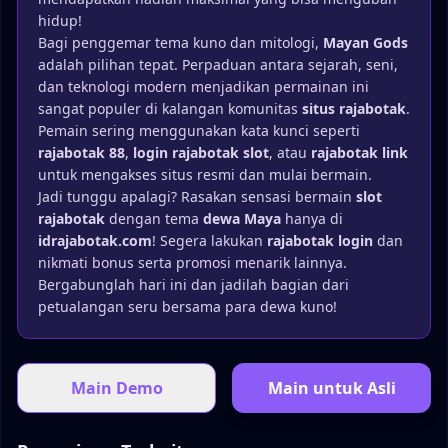
hidup!
Bagi penggemar tema kuno dan mitologi,
Mayan Gods
adalah pilihan tepat. Perpaduan antara sejarah, seni,
dan teknologi modern menjadikan permainan ini
sangat populer di kalangan komunitas
situs rajabotak
.
Pemain sering menggunakan kata kunci seperti
rajabotak 88
,
login rajabotak slot
, atau
rajabotak link
untuk mengakses situs resmi dan mulai bermain.
Jadi tunggu apalagi? Rasakan sensasi bermain
slot
rajabotak
dengan tema
dewa Maya
hanya di
idrajabotak.com
! Segera lakukan
rajabotak login
dan
nikmati bonus serta promosi menarik lainnya.
Bergabunglah hari ini dan jadilah bagian dari
petualangan seru bersama para dewa kuno!
Main Demo
Main untuk Asli