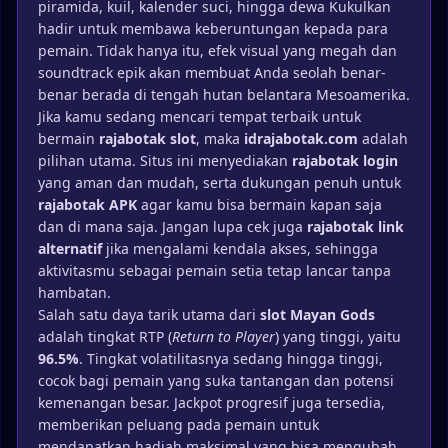
piramida, kuil, kalender suci, hingga dewa Kukulkan
hadir untuk membawa keberuntungan kepada para
pemain. Tidak hanya itu, efek visual yang megah dan
soundtrack epik akan membuat Anda seolah benar-
benar berada di tengah hutan belantara Mesoamerika.
Jika kamu sedang mencari tempat terbaik untuk
bermain
rajabotak slot
, maka
idrajabotak.com
adalah
pilihan utama. Situs ini menyediakan
rajabotak login
yang aman dan mudah, serta dukungan penuh untuk
rajabotak APK
agar kamu bisa bermain kapan saja
dan di mana saja. Jangan lupa cek juga
rajabotak link
alternatif
jika mengalami kendala akses, sehingga
aktivitasmu sebagai pemain setia tetap lancar tanpa
hambatan.
Salah satu daya tarik utama dari
slot Mayan Gods
adalah tingkat RTP (
Return to Player
) yang tinggi, yaitu
96.5%
. Tingkat volatilitasnya sedang hingga tinggi,
cocok bagi pemain yang suka tantangan dan potensi
kemenangan besar. Jackpot progresif juga tersedia,
memberikan peluang pada pemain untuk
mendapatkan hadiah maksimal yang bisa mengubah