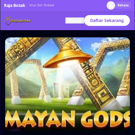
Raja Botak
Situs Slot Terbaik
Bahasa
Masuk
Daftar Sekarang