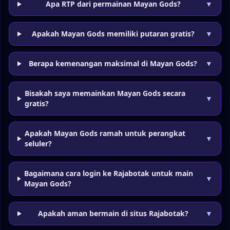
Apa RTP dari permainan Mayan Gods?
▼
Apakah Mayan Gods memiliki putaran gratis?
▼
Berapa kemenangan maksimal di Mayan Gods?
▼
Bisakah saya memainkan Mayan Gods secara
▼
gratis?
Apakah Mayan Gods ramah untuk perangkat
▼
seluler?
Bagaimana cara login ke Rajabotak untuk main
▼
Mayan Gods?
Apakah aman bermain di situs Rajabotak?
▼