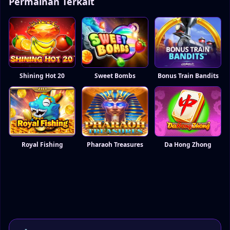
Permainan Terkait
Shining Hot 20
Sweet Bombs
Bonus Train Bandits
Pharaoh Treasures
Royal Fishing
Da Hong Zhong