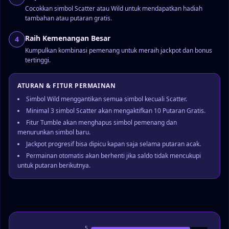
Cocokkan simbol Scatter atau Wild untuk mendapatkan hadiah
tambahan atau putaran gratis.
Raih Kemenangan Besar
4
Kumpulkan kombinasi pemenang untuk meraih jackpot dan bonus
tertinggi.
ATURAN & FITUR PERMAINAN
Simbol Wild menggantikan semua simbol kecuali Scatter.
Minimal 3 simbol Scatter akan mengaktifkan 10 Putaran Gratis.
Fitur Tumble akan menghapus simbol pemenang dan
menurunkan simbol baru.
Jackpot progresif bisa dipicu kapan saja selama putaran acak.
Permainan otomatis akan berhenti jika saldo tidak mencukupi
untuk putaran berikutnya.
5