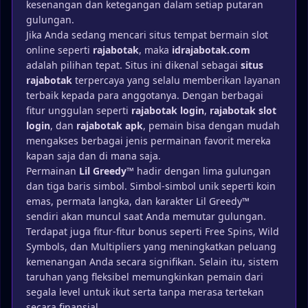
kesenangan dan ketegangan dalam setiap putaran
gulungan.
Jika Anda sedang mencari situs tempat bermain slot
online seperti
rajabotak
, maka
idrajabotak.com
adalah pilihan tepat. Situs ini dikenal sebagai
situs
rajabotak
terpercaya yang selalu memberikan layanan
terbaik kepada para anggotanya. Dengan berbagai
fitur unggulan seperti
rajabotak login
,
rajabotak slot
login
, dan
rajabotak apk
, pemain bisa dengan mudah
mengakses berbagai jenis permainan favorit mereka
kapan saja dan di mana saja.
Permainan
Lil Greedy™
hadir dengan lima gulungan
dan tiga baris simbol. Simbol-simbol unik seperti koin
emas, permata langka, dan karakter Lil Greedy™
sendiri akan muncul saat Anda memutar gulungan.
Terdapat juga fitur-fitur bonus seperti Free Spins, Wild
Symbols, dan Multipliers yang meningkatkan peluang
kemenangan Anda secara signifikan. Selain itu, sistem
taruhan yang fleksibel memungkinkan pemain dari
segala level untuk ikut serta tanpa merasa tertekan
secara finansial.