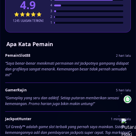
4.9
4
3
⭐⭐⭐⭐⭐
2
1245 ULASAN TERKINI
1
Apa Kata Pemain
PemainSlot88
2 hari lalu
“Saya benar-benar menikmati permainan ini! Jackpotnya gampang didapat
dan grafiknya sangat menarik. Kemenangan besar tidak pernah semudah
ini!”
GamerRajin
5 hari lalu
“Gameplay yang seru dan adiktif. Setiap putaran memberikan sensasi
kemenangan. Promo harian juga bikin makin untung!”
JackpotHunter
1 minggu lalu
“Lil Greedy™ adalah game slot terbaik yang pernah saya mainkan. Sistem
kemenangannya adil dan pembayaran jackpots super cepat. Top markotop!”