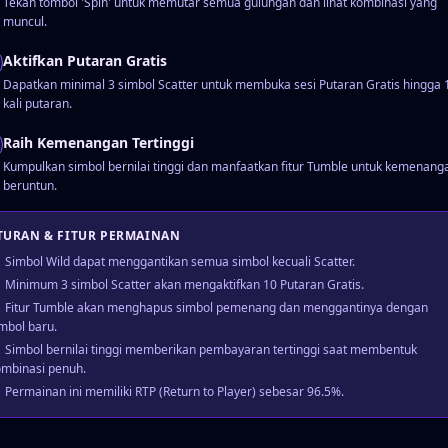
Tekan tombol 'Spin' untuk memutar semua gulungan dan lihat kombinasi yang
muncul.
Aktifkan Putaran Gratis
Dapatkan minimal 3 simbol Scatter untuk membuka sesi Putaran Gratis hingga 
kali putaran.
Raih Kemenangan Tertinggi
Kumpulkan simbol bernilai tinggi dan manfaatkan fitur Tumble untuk kemenang
beruntun.
TURAN & FITUR PERMAINAN
Simbol Wild dapat menggantikan semua simbol kecuali Scatter.
Minimum 3 simbol Scatter akan mengaktifkan 10 Putaran Gratis.
Fitur Tumble akan menghapus simbol pemenang dan menggantinya dengan
mbol baru.
Simbol bernilai tinggi memberikan pembayaran tertinggi saat membentuk
ombinasi penuh.
Permainan ini memiliki RTP (Return to Player) sebesar 96.5%.