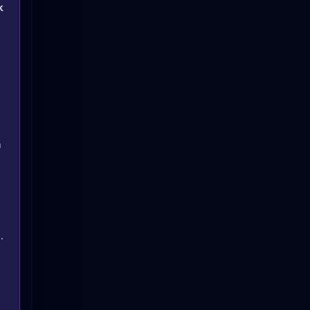
k
n
.