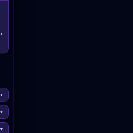
TE
▼
▼
▼