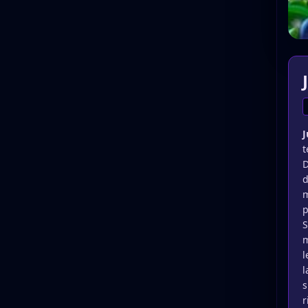
J
t
D
d
m
p
S
m
l
l
s
r