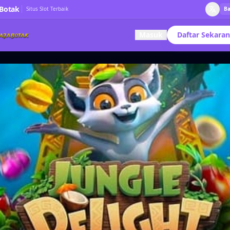
 Botak
Situs Slot Terbaik
B
Masuk
Daftar Sekara