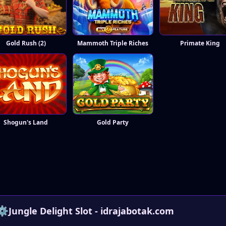
Gold Rush (2)
Mammoth Triple Riches
Primate King
Shogun's Land
Gold Party
⚙️
Jungle Delight Slot - idrajabotak.com